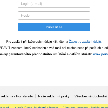
Pro zaslání přihlašovacích údajů klikněte na
Žádost o zaslání údajů.
AVIT záznam, který neobsahuje váš mail ani telefon nebo při potížích s edi
ávky garantovaného přednostního umístění a dalších služeb:
www.porta
 reklama / Portaly.info
Naše reklamní prvky
Všeobecné obchodní
 a med
Klavír, Piana, Hudební nástroje
Venkovní parapety, Vnitřní para