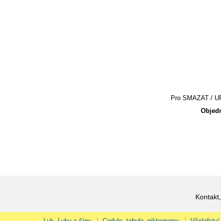
Pro SMAZAT / UPR
Objedn
Kontakt,
Luk, Luky a šípy
Cedule, tabule, piktogramy
Včelařství