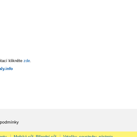
tací klikněte
zde
.
ly.info
 podmínky
pety
Mořská sůl, Přírodní sůl
Vrtačky, soustruhy, nástroje