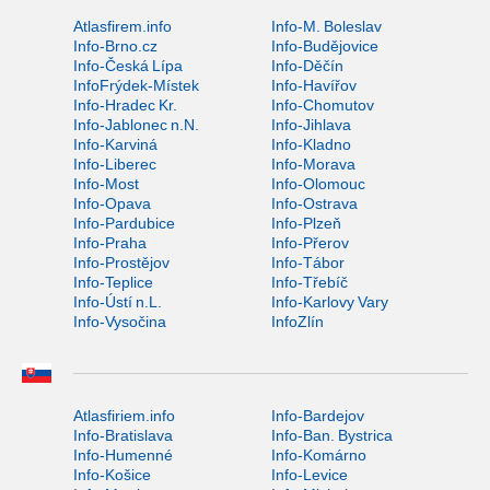
Atlasfirem.info
Info-M. Boleslav
Info-Brno.cz
Info-Budějovice
Info-Česká Lípa
Info-Děčín
InfoFrýdek-Místek
Info-Havířov
Info-Hradec Kr.
Info-Chomutov
Info-Jablonec n.N.
Info-Jihlava
Info-Karviná
Info-Kladno
Info-Liberec
Info-Morava
Info-Most
Info-Olomouc
Info-Opava
Info-Ostrava
Info-Pardubice
Info-Plzeň
Info-Praha
Info-Přerov
Info-Prostějov
Info-Tábor
Info-Teplice
Info-Třebíč
Info-Ústí n.L.
Info-Karlovy Vary
Info-Vysočina
InfoZlín
Atlasfiriem.info
Info-Bardejov
Info-Bratislava
Info-Ban. Bystrica
Info-Humenné
Info-Komárno
Info-Košice
Info-Levice