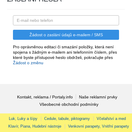
Pro oprávněnou editaci či smazání položky, která není
spojena s žádným e-mailem ani telefonním číslem, přes
které byste přístupové heslo obdrželi, pokračujte přes
Žádost o změnu
Kontakt, reklama / Portaly.info
Naše reklamní prvky
Všeobecné obchodní podmínky
Luk, Luky a šípy
Cedule, tabule, piktogramy
Včelařství a med
Klavír, Piana, Hudební nástroje
Venkovní parapety, Vnitřní parapety