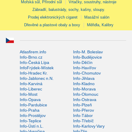
Mořská sůl, Přírodní sůl
Vrtačky, soustruhy, nástroje
Zábradlí, balustrády, sochy, kašny, sloupy.
Prodej elektronických cigaret
Masážní salón
Dřevěné a plastové obaly a boxy
Měřidla, Kalibry
Atlasfirem.info
Info-M. Boleslav
Info-Brno.cz
Info-Budějovice
Info-Česká Lípa
Info-Děčín
InfoFrýdek-Místek
Info-Havířov
Info-Hradec Kr.
Info-Chomutov
Info-Jablonec n.N.
Info-Jihlava
Info-Karviná
Info-Kladno
Info-Liberec
Info-Morava
Info-Most
Info-Olomouc
Info-Opava
Info-Ostrava
Info-Pardubice
Info-Plzeň
Info-Praha
Info-Přerov
Info-Prostějov
Info-Tábor
Info-Teplice
Info-Třebíč
Info-Ústí n.L.
Info-Karlovy Vary
Info-Vysočina
InfoZlín