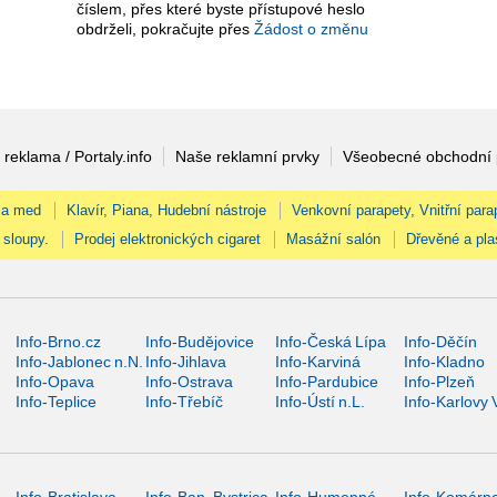
číslem, přes které byste přístupové heslo
obdrželi, pokračujte přes
Žádost o změnu
 reklama / Portaly.info
Naše reklamní prvky
Všeobecné obchodní
 a med
Klavír, Piana, Hudební nástroje
Venkovní parapety, Vnitřní para
 sloupy.
Prodej elektronických cigaret
Masážní salón
Dřevěné a pla
Info-Brno.cz
Info-Budějovice
Info-Česká Lípa
Info-Děčín
Info-Jablonec n.N.
Info-Jihlava
Info-Karviná
Info-Kladno
Info-Opava
Info-Ostrava
Info-Pardubice
Info-Plzeň
Info-Teplice
Info-Třebíč
Info-Ústí n.L.
Info-Karlovy 
Info-Bratislava
Info-Ban. Bystrica
Info-Humenné
Info-Komárn