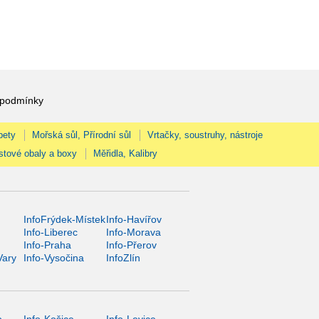
 podmínky
pety
Mořská sůl, Přírodní sůl
Vrtačky, soustruhy, nástroje
stové obaly a boxy
Měřidla, Kalibry
InfoFrýdek-Místek
Info-Havířov
Info-Liberec
Info-Morava
Info-Praha
Info-Přerov
Vary
Info-Vysočina
InfoZlín
o
Info-Košice
Info-Levice