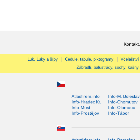
Kontakt,
Luk, Luky a šípy
Cedule, tabule, piktogramy
Včelařství
Zábradlí, balustrády, sochy, kašny,
Atlasfirem.info
Info-M. Boleslav
Info-Hradec Kr.
Info-Chomutov
Info-Most
Info-Olomouc
Info-Prostějov
Info-Tábor
Atlasfiriem.info
Info-Bardejov