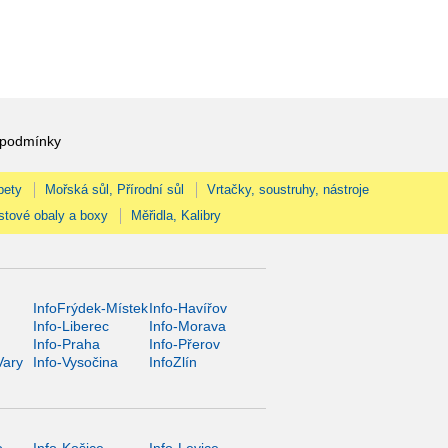
 podmínky
pety
Mořská sůl, Přírodní sůl
Vrtačky, soustruhy, nástroje
stové obaly a boxy
Měřidla, Kalibry
InfoFrýdek-Místek
Info-Havířov
Info-Liberec
Info-Morava
Info-Praha
Info-Přerov
Vary
Info-Vysočina
InfoZlín
o
Info-Košice
Info-Levice