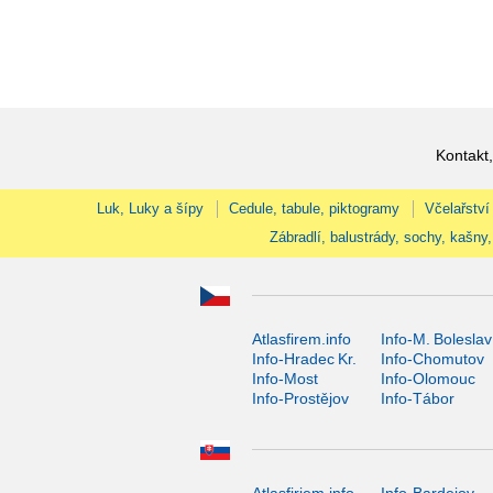
Kontakt,
Luk, Luky a šípy
Cedule, tabule, piktogramy
Včelařství
Zábradlí, balustrády, sochy, kašny,
Atlasfirem.info
Info-M. Boleslav
Info-Hradec Kr.
Info-Chomutov
Info-Most
Info-Olomouc
Info-Prostějov
Info-Tábor
Atlasfiriem.info
Info-Bardejov