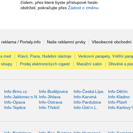
číslem, přes které byste přístupové heslo
obdrželi, pokračujte přes
Žádost o změnu
 reklama / Portaly.info
Naše reklamní prvky
Všeobecné obchodní
 a med
Klavír, Piana, Hudební nástroje
Venkovní parapety, Vnitřní para
 sloupy.
Prodej elektronických cigaret
Masážní salón
Dřevěné a pla
Info-Brno.cz
Info-Budějovice
Info-Česká Lípa
Info-Děčín
Info-Jablonec n.N.
Info-Jihlava
Info-Karviná
Info-Kladno
Info-Opava
Info-Ostrava
Info-Pardubice
Info-Plzeň
Info-Teplice
Info-Třebíč
Info-Ústí n.L.
Info-Karlovy 
Info-Bratislava
Info-Ban. Bystrica
Info-Humenné
Info-Komárn