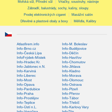
Mořská sůl, Přírodní sůl
Vrtačky, soustruhy, nástroje
Zábradlí, balustrády, sochy, kašny, sloupy.
Prodej elektronických cigaret
Masážní salón
Dřevěné a plastové obaly a boxy
Měřidla, Kalibry
Atlasfirem.info
Info-M. Boleslav
Info-Brno.cz
Info-Budějovice
Info-Česká Lípa
Info-Děčín
InfoFrýdek-Místek
Info-Havířov
Info-Hradec Kr.
Info-Chomutov
Info-Jablonec n.N.
Info-Jihlava
Info-Karviná
Info-Kladno
Info-Liberec
Info-Morava
Info-Most
Info-Olomouc
Info-Opava
Info-Ostrava
Info-Pardubice
Info-Plzeň
Info-Praha
Info-Přerov
Info-Prostějov
Info-Tábor
Info-Teplice
Info-Třebíč
Info-Ústí n.L.
Info-Karlovy Vary
Info-Vysočina
InfoZlín