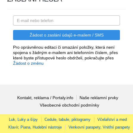
Pro oprávněnou editaci či smazání položky, která není
spojena s žádným e-mailem ani telefonním číslem, přes
které byste přístupové heslo obdrželi, pokračujte přes
Žádost o změnu
Kontakt, reklama / Portaly.info
Naše reklamní prvky
Všeobecné obchodní podmínky
Luk, Luky a šípy
Cedule, tabule, piktogramy
Včelařství a med
Klavír, Piana, Hudební nástroje
Venkovní parapety, Vnitřní parapety