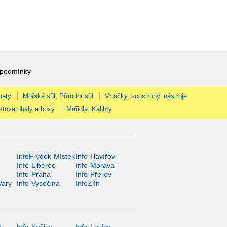
 podmínky
pety
Mořská sůl, Přírodní sůl
Vrtačky, soustruhy, nástroje
stové obaly a boxy
Měřidla, Kalibry
InfoFrýdek-Místek
Info-Havířov
Info-Liberec
Info-Morava
Info-Praha
Info-Přerov
Vary
Info-Vysočina
InfoZlín
o
Info-Košice
Info-Levice