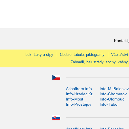
Kontakt,
Luk, Luky a šípy
Cedule, tabule, piktogramy
Včelařství
Zábradlí, balustrády, sochy, kašny,
Atlasfirem.info
Info-M. Boleslav
Info-Hradec Kr.
Info-Chomutov
Info-Most
Info-Olomouc
Info-Prostějov
Info-Tábor
Atlasfiriem.info
Info-Bardejov