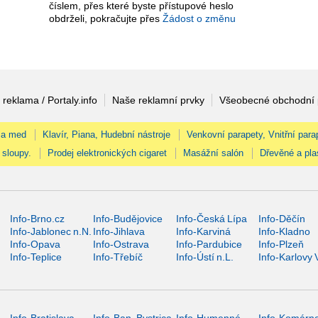
číslem, přes které byste přístupové heslo
obdrželi, pokračujte přes
Žádost o změnu
 reklama / Portaly.info
Naše reklamní prvky
Všeobecné obchodní
 a med
Klavír, Piana, Hudební nástroje
Venkovní parapety, Vnitřní para
 sloupy.
Prodej elektronických cigaret
Masážní salón
Dřevěné a pla
Info-Brno.cz
Info-Budějovice
Info-Česká Lípa
Info-Děčín
Info-Jablonec n.N.
Info-Jihlava
Info-Karviná
Info-Kladno
Info-Opava
Info-Ostrava
Info-Pardubice
Info-Plzeň
Info-Teplice
Info-Třebíč
Info-Ústí n.L.
Info-Karlovy 
Info-Bratislava
Info-Ban. Bystrica
Info-Humenné
Info-Komárn